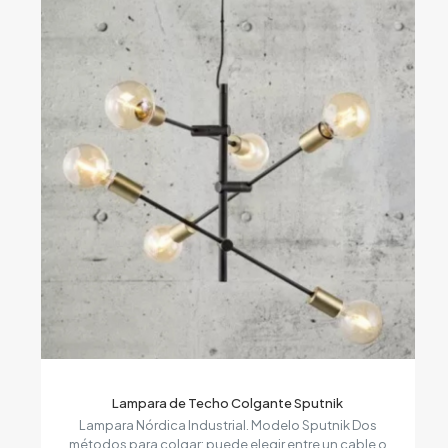
$9.390.
$7.200.
Lampara de Techo Colgante Sputnik
Lampara Nórdica Industrial. Modelo Sputnik Dos
métodos para colgar: puede elegir entre un cable o