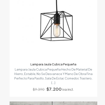
Lampara Jaula Cubica Pequeña
Lampara Jaula Cubica Pequeña Hecho De Material De
Hierro, Estable, No Se Desvanece Y Mano De Obra Fina
Perfecto Para Pasillo, Sala De Estar, Comedor, Trastero,
[…]
El
El
$
7.200
iva incl.
$
9.390
precio
precio
original
actual
era:
es: