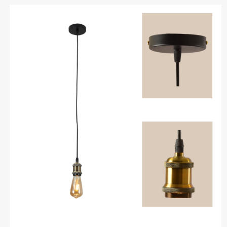
desde
$6.300
hasta
$10.500