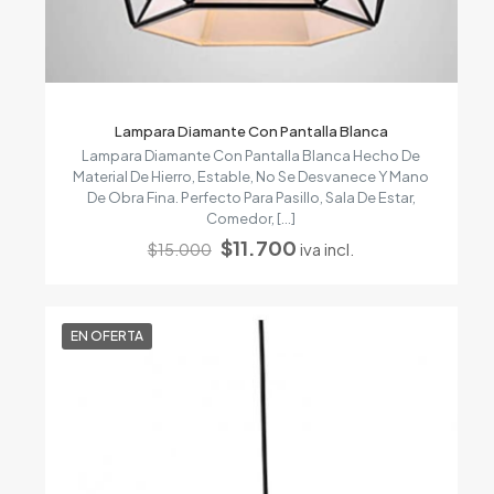
Lampara Diamante Con Pantalla Blanca
Lampara Diamante Con Pantalla Blanca Hecho De
Material De Hierro, Estable, No Se Desvanece Y Mano
De Obra Fina. Perfecto Para Pasillo, Sala De Estar,
Comedor,
[…]
El
El
$
11.700
iva incl.
$
15.000
precio
precio
original
actual
era:
es:
$15.000.
$11.700.
EN OFERTA