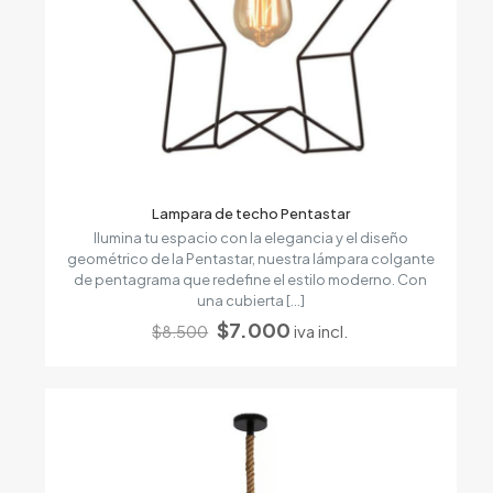
Lampara de techo Pentastar
Ilumina tu espacio con la elegancia y el diseño
geométrico de la Pentastar, nuestra lámpara colgante
de pentagrama que redefine el estilo moderno. Con
una cubierta
[…]
El
El
$
7.000
iva incl.
$
8.500
precio
precio
original
actual
era:
es:
$8.500.
$7.000.