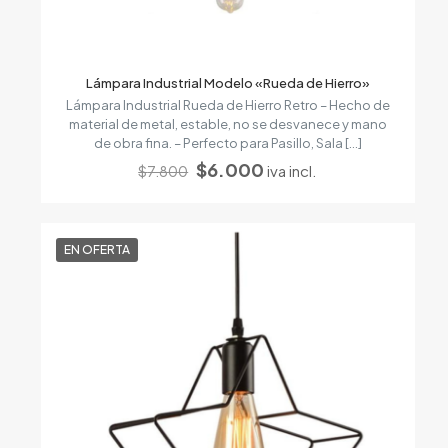
Lámpara Industrial Modelo «Rueda de Hierro»
Lámpara Industrial Rueda de Hierro Retro – Hecho de
material de metal, estable, no se desvanece y mano
de obra fina. – Perfecto para Pasillo, Sala
[…]
El
El
$
6.000
iva incl.
$
7.800
precio
precio
original
actual
era:
es:
$7.800.
$6.000.
EN OFERTA