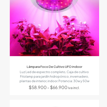
Lámpara Foco De Cultivo UFO indoor
Luz Led de espectro completo, Caja de cultivo
Fitolamp para jardín hidropónico, invernadero,
plantas de interior, indoor. Potencia: 30w y 50w
Rango
$
58.900
-
$
66.900
iva incl.
de
precios:
desde
$58.900