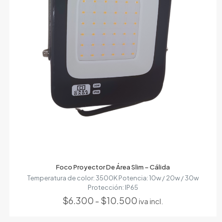
Foco Proyector De Área Slim – Cálida
Temperatura de color: 3500K Potencia: 10w / 20w / 30w
Protección: IP65
Rango
$
6.300
-
$
10.500
iva incl.
de
precios: