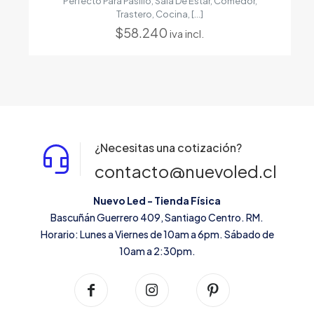
Perfecto Para Pasillo, Sala De Estar, Comedor,
Trastero, Cocina,
[…]
$
58.240
iva incl.
¿Necesitas una cotización?
contacto@nuevoled.cl
Nuevo Led - Tienda Física
Bascuñán Guerrero 409, Santiago Centro. RM.
Horario: Lunes a Viernes de 10am a 6pm. Sábado de
10am a 2:30pm.