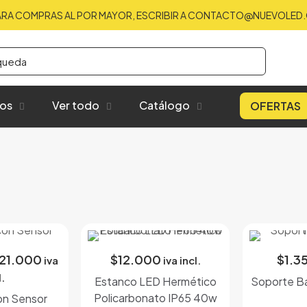
ARA COMPRAS AL POR MAYOR, ESCRIBIR A CONTACTO@NUEVOLED.
bos
Ver todo
Catálogo
OFERTAS
Rango
21.000
$
12.000
$
1.3
iva
iva incl.
de
l.
Estanco LED Hermético
Soporte Bá
precios:
Policarbonato IP65 40w
on Sensor