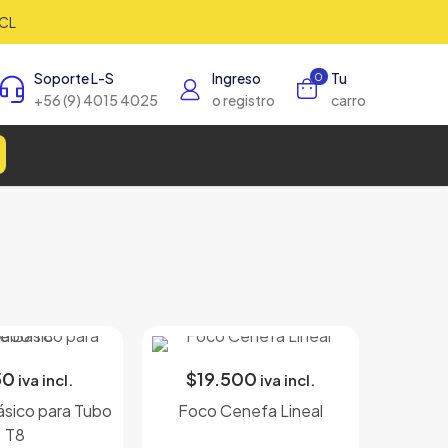
CL
Soporte L-S
Ingreso
Tu
0
+56 (9) 4015 4025
o registro
carro
50
$
19.500
iva incl.
iva incl.
sico para Tubo
Foco Cenefa Lineal
T8