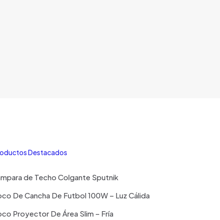
opciones
se
pueden
elegir
en
la
página
de
producto
oductos Destacados
ampara de Techo Colgante Sputnik
co De Cancha De Futbol 100W – Luz Cálida
co Proyector De Área Slim – Fría