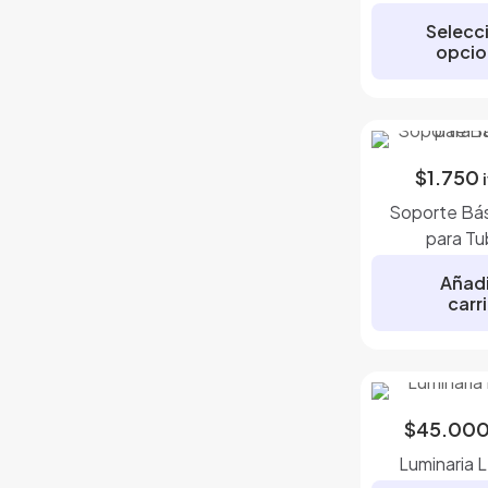
Selecc
opcio
E
p
t
$
1.750
m
v
Soporte Bás
L
para Tu
o
s
Añadi
carr
p
e
e
l
p
$
45.00
Luminaria L
p