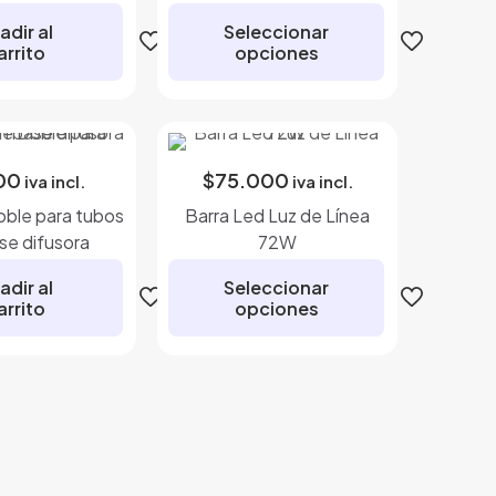
adir al
Seleccionar
arrito
opciones
Este
producto
tiene
00
$
75.000
múltiples
iva incl.
iva incl.
variantes.
ble para tubos
Barra Led Luz de Línea
Las
se difusora
72W
opciones
se
adir al
Seleccionar
arrito
opciones
pueden
elegir
Este
en
producto
la
tiene
página
múltiples
de
variantes.
producto
Las