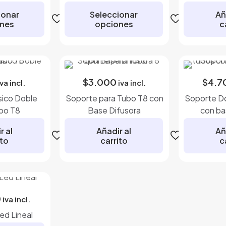
desde
$18.000
ionar
Seleccionar
Añ
nes
opciones
c
hasta
$21.000
ste
Este
roducto
producto
iene
tiene
$
3.000
$
4.7
últiples
múltiples
iva incl.
iva incl.
ariantes.
variantes.
ico Doble
Soporte para Tubo T8 con
Soporte Do
as
Las
bo T8
Base Difusora
con ba
pciones
opciones
e
se
r al
Añadir al
Añ
ito
carrito
c
ueden
pueden
legir
elegir
n
en
a
la
ágina
página
0
iva incl.
de
de
ed Lineal
roducto
producto