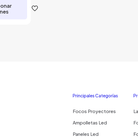
ionar
nes
ste
roducto
iene
últiples
ariantes.
as
pciones
e
ueden
legir
Principales Categorías
Pr
n
a
Focos Proyectores
L
ágina
de
Ampolletas Led
Fo
roducto
Paneles Led
Fo