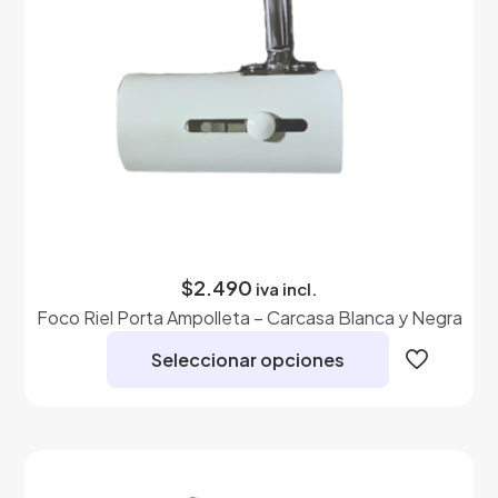
la
página
de
producto
$
2.490
iva incl.
Foco Riel Porta Ampolleta – Carcasa Blanca y Negra
Seleccionar opciones
Este
producto
tiene
múltiples
variantes.