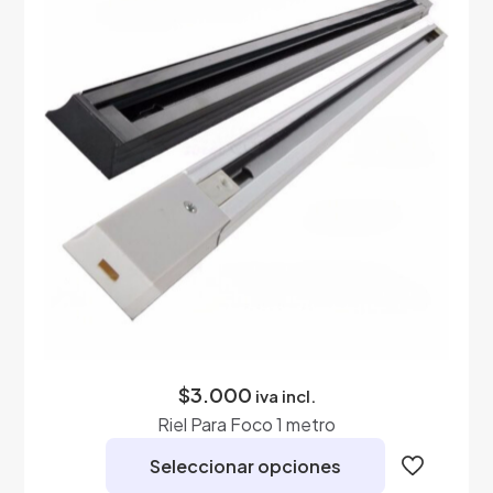
opciones
se
pueden
elegir
en
la
página
de
producto
$
3.000
iva incl.
Riel Para Foco 1 metro
Seleccionar opciones