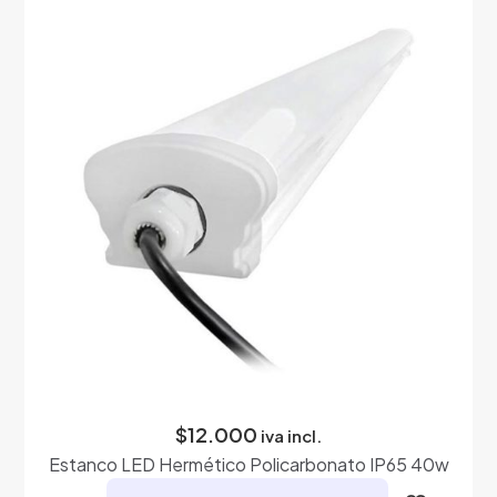
variantes.
Las
opciones
se
pueden
elegir
en
la
página
de
producto
$
12.000
iva incl.
Estanco LED Hermético Policarbonato IP65 40w