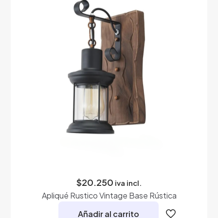
Las
opciones
se
pueden
elegir
en
la
página
de
producto
$
20.250
iva incl.
Apliqué Rustico Vintage Base Rústica
Añadir al carrito