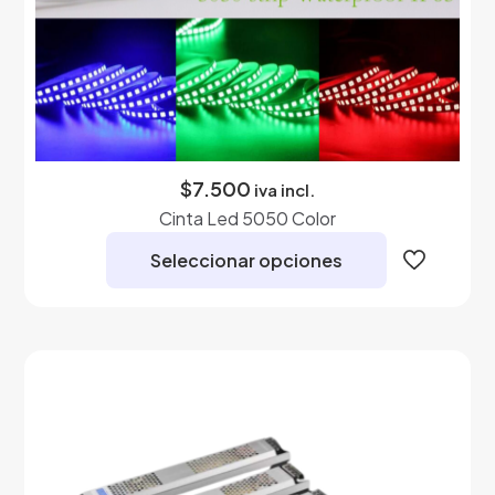
$
7.500
iva incl.
Cinta Led 5050 Color
Seleccionar opciones
Este
producto
tiene
múltiples
variantes.
Las
opciones
se
pueden
elegir