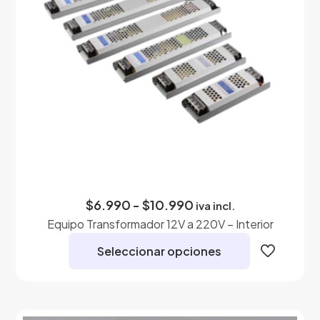
en
la
página
de
producto
Rango
$
6.990
-
$
10.990
iva incl.
de
Equipo Transformador 12V a 220V – Interior
precios:
desde
Seleccionar opciones
$6.990
hasta
Este
$10.990
producto
tiene