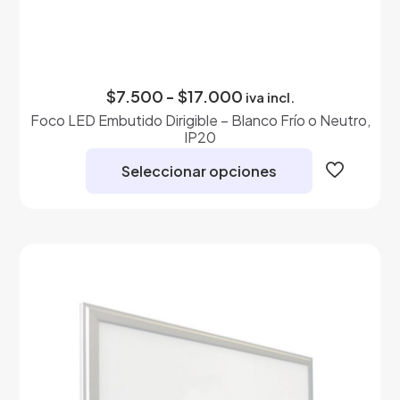
Rango
$
7.500
-
$
17.000
iva incl.
de
Foco LED Embutido Dirigible – Blanco Frío o Neutro,
precios:
IP20
desde
$7.500
Seleccionar opciones
hasta
$17.000
Este
producto
tiene
múltiples
variantes.
Las
opciones
se
pueden
elegir
en
la