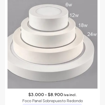
múltiples
variantes.
Las
opciones
se
pueden
elegir
en
la
página
de
producto
Rango
$
3.000
-
$
8.900
iva incl.
de
Foco Panel Sobrepuesto Redondo
precios: