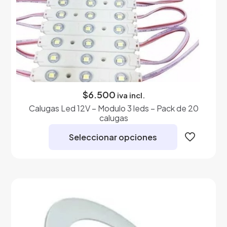
$
6.500
iva incl.
Calugas Led 12V – Modulo 3 leds – Pack de 20
calugas
Seleccionar opciones
Este
producto
tiene
múltiples
variantes.
Las
opciones
se