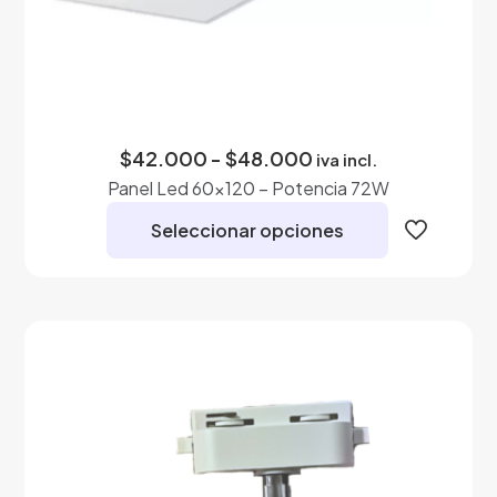
Rango
$
42.000
-
$
48.000
iva incl.
de
Panel Led 60×120 – Potencia 72W
precios:
desde
Seleccionar opciones
$42.000
hasta
Este
$48.000
producto
tiene
múltiples
variantes.
Las
opciones
se
pueden
elegir
en