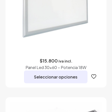
página
de
producto
$
15.800
iva incl.
Panel Led 30×60 – Potencia 18W
Seleccionar opciones
Este
producto
tiene
múltiples
variantes.
Las