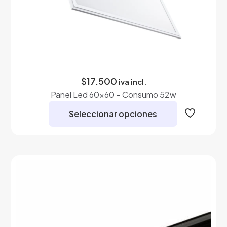
$
17.500
iva incl.
Panel Led 60×60 – Consumo 52w
Seleccionar opciones
Este
producto
tiene
múltiples
variantes.
Las
opciones
se
pueden
elegir