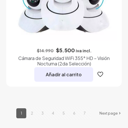
El
El
$
5.500
iva incl.
$
14.990
precio
precio
Cámara de Seguridad WiFi 355° HD – Visión
original
actual
Nocturna (2da Selección)
era:
es:
$14.990.
$5.500.
Añadir al carrito
1
2
3
4
5
6
7
Next page