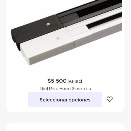
en
la
página
de
producto
$
5.500
iva incl.
Riel Para Foco 2 metros
Seleccionar opciones
Este
producto
tiene
múltiples