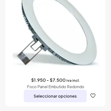
pueden
elegir
en
la
página
de
producto
Rango
$
1.950
-
$
7.500
iva incl.
de
Foco Panel Embutido Redondo
precios:
desde
Seleccionar opciones
$1.950
hasta
Este
$7.500
producto