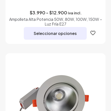
Rango
$
3.990
-
$
12.900
iva incl.
de
Ampolleta Alta Potencia 50W, 80W, 100W, 150W –
precios:
Luz Fría E27
desde
$3.990
Seleccionar opciones
hasta
$12.900
Este
producto
tiene
múltiples
variantes.
Las
opciones
se
pueden
elegir
en
la
página
de
producto