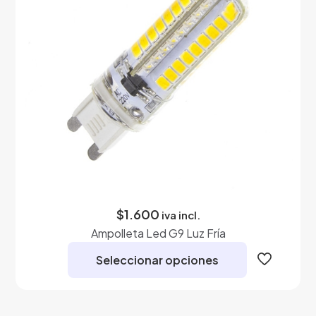
elegir
en
la
página
de
producto
$
1.600
iva incl.
Ampolleta Led G9 Luz Fría
Seleccionar opciones
Este
producto
tiene