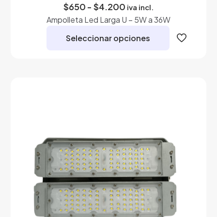
Rango
$
650
-
$
4.200
iva incl.
de
Ampolleta Led Larga U – 5W a 36W
precios:
desde
Seleccionar opciones
$650
hasta
Este
$4.200
producto
tiene
múltiples
variantes.
Las
opciones
se
pueden
elegir
en
la
página
de
producto