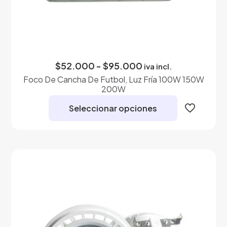
Rango
$
52.000
-
$
95.000
iva incl.
de
Foco De Cancha De Futbol, Luz Fría 100W 150W
precios:
200W
desde
$52.000
Seleccionar opciones
hasta
$95.000
Este
producto
tiene
múltiples
variantes.
Las
opciones
se
pueden
elegir
en