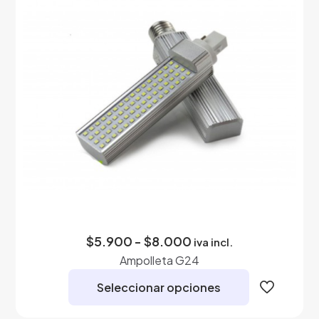
se
pueden
elegir
en
la
página
de
producto
Rango
$
5.900
-
$
8.000
iva incl.
de
Ampolleta G24
precios:
desde
Seleccionar opciones
$5.900
hasta
Este