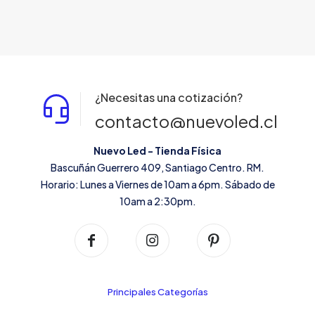
pueden
elegir
en
la
página
de
producto
¿Necesitas una cotización?
contacto@nuevoled.cl
Nuevo Led - Tienda Física
Bascuñán Guerrero 409, Santiago Centro. RM.
Horario: Lunes a Viernes de 10am a 6pm. Sábado de
10am a 2:30pm.
Principales Categorías