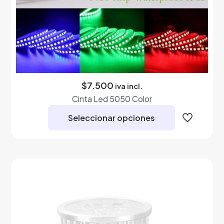
$
7.500
iva incl.
Cinta Led 5050 Color
Seleccionar opciones
Este
producto
tiene
múltiples
variantes.
Las
opciones
se
pueden
elegir