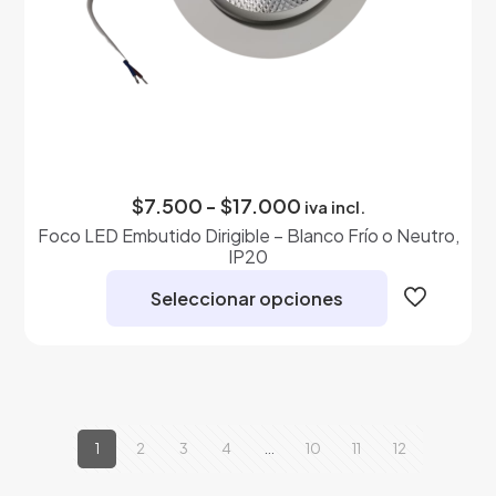
Rango
$
7.500
-
$
17.000
iva incl.
de
Foco LED Embutido Dirigible – Blanco Frío o Neutro,
precios:
IP20
desde
$7.500
Seleccionar opciones
hasta
$17.000
Este
producto
tiene
múltiples
variantes.
1
2
3
4
…
10
11
12
Las
opciones
se