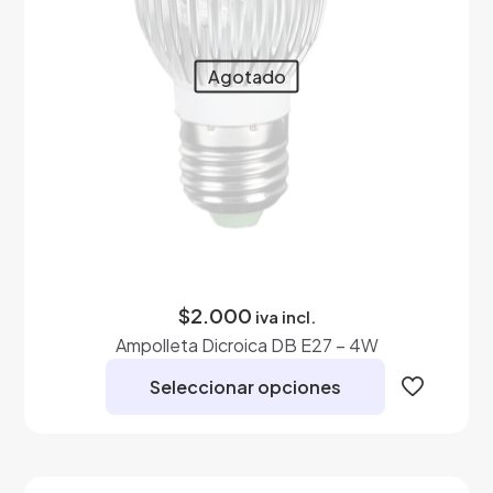
en
la
página
Agotado
de
producto
$
2.000
iva incl.
Ampolleta Dicroica DB E27 – 4W
Seleccionar opciones
Este
producto
tiene