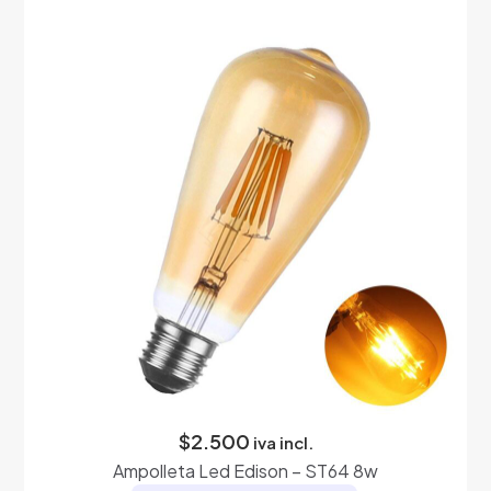
múltiples
variantes.
Las
opciones
se
pueden
elegir
en
la
página
de
producto
$
2.500
iva incl.
Ampolleta Led Edison – ST64 8w