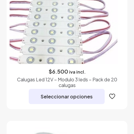
$
6.500
iva incl.
Calugas Led 12V – Modulo 3 leds – Pack de 20
calugas
Seleccionar opciones
Este
producto
tiene
múltiples
variantes.