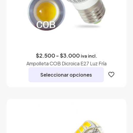
Rango
$
2.500
-
$
3.000
iva incl.
de
Ampolleta COB Dicroica E27 Luz Fría
precios:
desde
Seleccionar opciones
$2.500
hasta
Este
$3.000
producto
tiene
múltiples
variantes.
Las
opciones
se
pueden