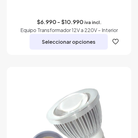
Rango
$
6.990
-
$
10.990
iva incl.
de
Equipo Transformador 12V a 220V – Interior
precios:
desde
Seleccionar opciones
$6.990
hasta
Este
$10.990
producto
tiene
múltiples
variantes.
Las
opciones
se
pueden
elegir
en
la
página
de
producto