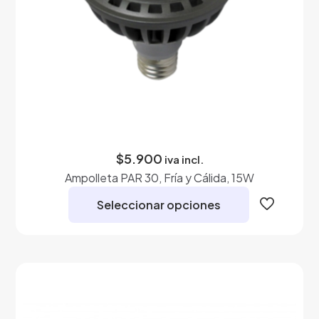
$
5.900
iva incl.
Ampolleta PAR 30, Fría y Cálida, 15W
Seleccionar opciones
Este
producto
tiene
múltiples
variantes.
Las
opciones