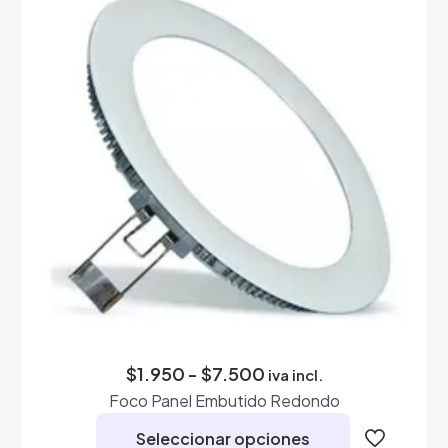
Las
opciones
se
pueden
elegir
en
la
página
de
producto
Rango
$
1.950
-
$
7.500
iva incl.
de
Foco Panel Embutido Redondo
precios:
desde
Seleccionar opciones