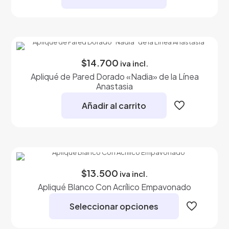
$
14.700
iva incl.
Apliqué de Pared Dorado «Nadia» de la Línea
Anastasia
Añadir al carrito
$
13.500
iva incl.
Apliqué Blanco Con Acrílico Empavonado
Seleccionar opciones
Este