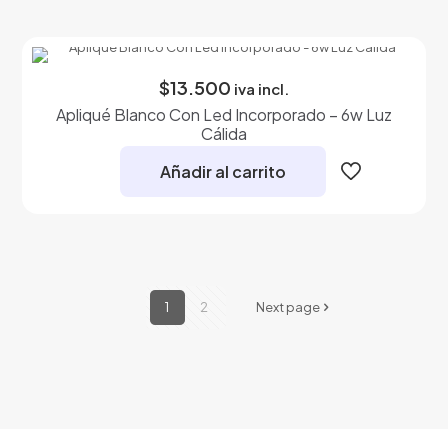
producto
tiene
múltiples
variantes.
$
13.500
iva incl.
Las
opciones
Apliqué Blanco Con Led Incorporado – 6w Luz
se
Cálida
pueden
elegir
Añadir al carrito
en
la
página
de
producto
1
2
Next page