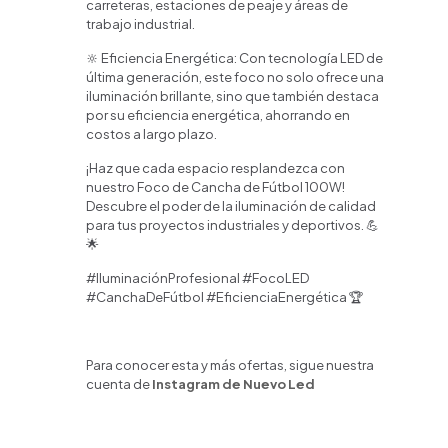
carreteras, estaciones de peaje y áreas de
trabajo industrial.
🔆 Eficiencia Energética: Con tecnología LED de
última generación, este foco no solo ofrece una
iluminación brillante, sino que también destaca
por su eficiencia energética, ahorrando en
costos a largo plazo.
¡Haz que cada espacio resplandezca con
nuestro Foco de Cancha de Fútbol 100W!
Descubre el poder de la iluminación de calidad
para tus proyectos industriales y deportivos. 💪
🌟
#IluminaciónProfesional #FocoLED
#CanchaDeFútbol #EficienciaEnergética 🏆
Para conocer esta y más ofertas, sigue nuestra
cuenta de
Instagram de Nuevo Led