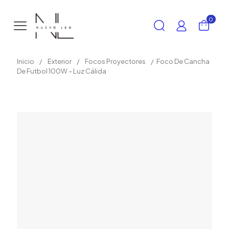
0
Inicio
/
Exterior
/
Focos Proyectores
/
Foco De Cancha
De Futbol 100W – Luz Cálida