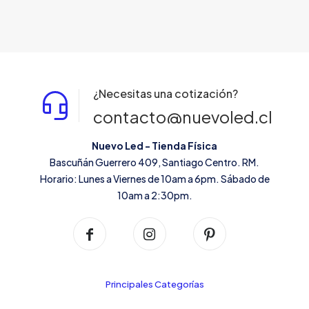
$10.500
tiene
múltiples
variantes.
Las
opciones
se
pueden
¿Necesitas una cotización?
elegir
en
contacto@nuevoled.cl
la
página
Nuevo Led - Tienda Física
de
Bascuñán Guerrero 409, Santiago Centro. RM.
producto
Horario: Lunes a Viernes de 10am a 6pm. Sábado de
10am a 2:30pm.
Principales Categorías