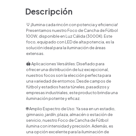
Descripción
💡 ¡Ilumina cada rincón con potencia y eficiencia!
Presentamos nuestro Foco de Cancha de Fútbol
100W, disponible en Luz Cálida (3000K). Este
foco, equipado con LED de alta potencia, es la
solución ideal para la iluminación de áreas
extensas.
🏟️ Aplicaciones Versátiles: Diseñado para
ofrecer una distribución de luz excepcional,
nuestros focos son la elección perfecta para
una variedad de entornos. Desde campos de
fútbol y estadios hasta túneles, pasadizos y
empresas industriales, este producto brinda una
iluminación potente y eficaz.
🌐 Amplio Espectro de Uso: Ya sea en un estadio,
gimnasio, jardín, plaza, almacén o estación de
servicio, nuestro Foco de Cancha de Fútbol
ilumina con intensidad y precisión. Además, es
una opción excelente para la iluminación de