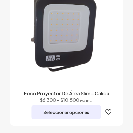
opciones
se
pueden
elegir
en
la
página
de
producto
Foco Proyector De Área Slim – Cálida
Rango
$
6.300
-
$
10.500
iva incl.
de
precios:
Seleccionar opciones
desde
$6.300
Este
hasta
producto