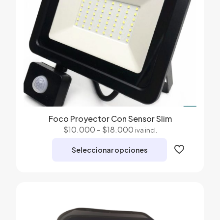
en
la
página
de
producto
Foco Proyector Con Sensor Slim
Rango
$
10.000
-
$
18.000
iva incl.
de
precios:
Seleccionar opciones
desde
$10.000
Este
hasta
producto
$18.000
tiene
múltiples
variantes.
Las