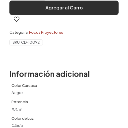
De
Agregar al Carro
Futbol
100W
-
Luz
Cálida
Categoría:
Focos Proyectores
cantidad
SKU:
CD-10092
Información adicional
Color Carcasa
Negro
Potencia
100w
Color de Luz
Cálido