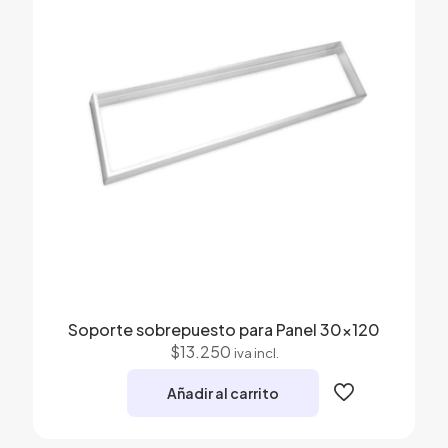
Las
opciones
se
pueden
elegir
en
la
página
de
producto
Soporte sobrepuesto para Panel 30×120
$
13.250
iva incl.
Añadir al carrito