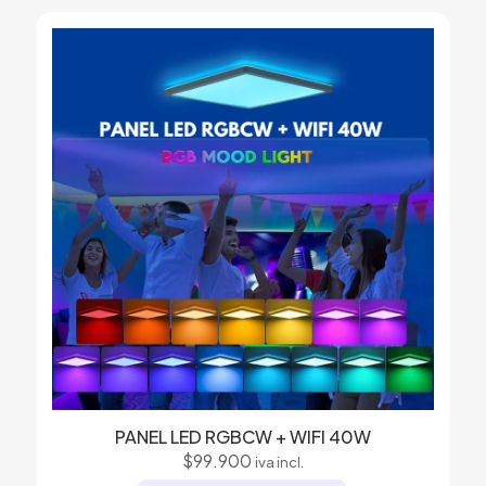
PANEL LED RGBCW + WIFI 40W
$
99.900
iva incl.