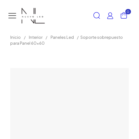
0
Inicio
/
Interior
/
Paneles Led
/
Soporte sobrepuesto
para Panel 60×60