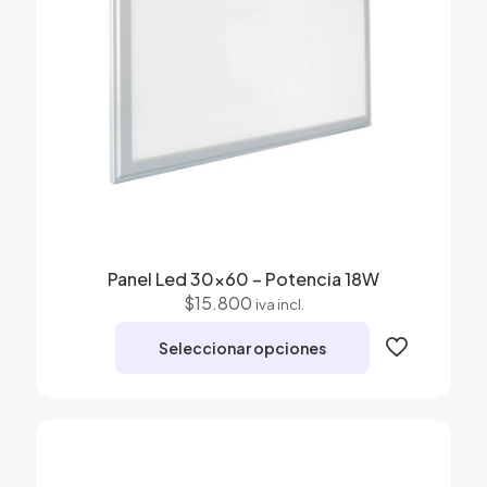
Panel Led 30×60 – Potencia 18W
$
15.800
iva incl.
Seleccionar opciones
Este
producto
tiene
múltiples
variantes.