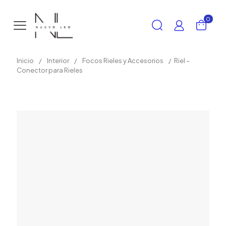
0
Inicio
/
Interior
/
Focos Rieles y Accesorios
/
Riel –
Conector para Rieles