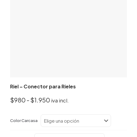
Riel – Conector para Rieles
Rango
$
980
-
$
1.950
iva incl.
de
precios:
Color Carcasa
desde
$980