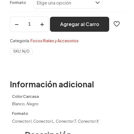
Formato
hasta
$1.950
Riel
Agregar al Carro
-
Conector
para
Categoría:
Focos Rieles y Accesorios
Rieles
cantidad
SKU:
N/D
Información adicional
Color Carcasa
Blanco, Negro
Formato
Conector I, Conector L, Conector T, Conector X