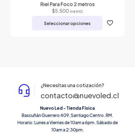
Riel Para Foco 2 metros
$
5.500
iva incl.
Seleccionar opciones
Este
producto
tiene
múltiples
variantes.
Las
opciones
se
pueden
¿Necesitas una cotización?
elegir
en
contacto@nuevoled.cl
la
página
Nuevo Led - Tienda Física
de
Bascuñán Guerrero 409, Santiago Centro. RM.
producto
Horario: Lunes a Viernes de 10am a 6pm. Sábado de
10am a 2:30pm.