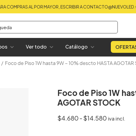
ARA COMPRAS AL POR MAYOR, ESCRIBIR A CONTACTO@NUEVOLED.
bos
Ver todo
Catálogo
OFERTA
/
Foco de Piso 1W hasta 9W – 10% descto HASTA AGOTA
Foco de Piso 1W ha
AGOTAR STOCK
Rango
$
4.680
-
$
14.580
iva incl.
de
precios: