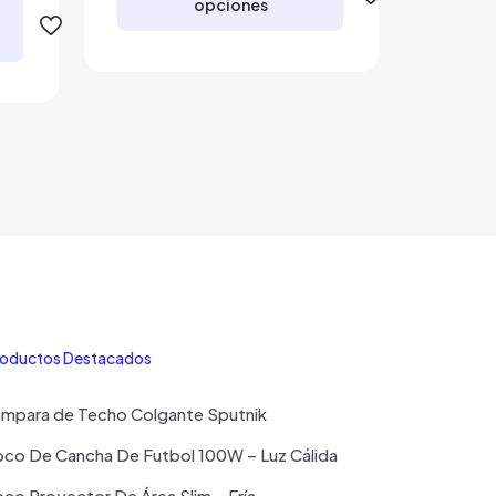
opciones
desde
ios:
$18.600
de
Este
hasta
.000
producto
$23.500
ta
tiene
.000
múltiples
variantes.
Las
opciones
se
pueden
elegir
en
la
oductos Destacados
página
de
ampara de Techo Colgante Sputnik
producto
co De Cancha De Futbol 100W – Luz Cálida
co Proyector De Área Slim – Fría