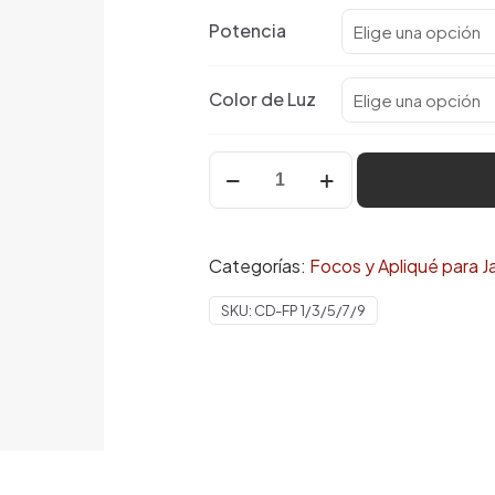
desde
Potencia
$4.680
hasta
Color de Luz
$14.580
Foco
de
Piso
1W
Categorías:
Focos y Apliqué para J
hasta
9W
SKU:
CD-FP 1/3/5/7/9
-
10%
descto
HASTA
AGOTAR
STOCK
cantidad