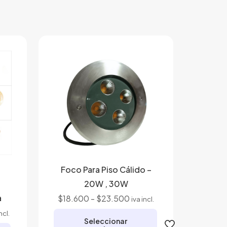
Foco Para Piso Cálido –
20W , 30W
a
Rango
$
18.600
-
$
23.500
iva incl.
de
go
ncl.
Seleccionar
precios: