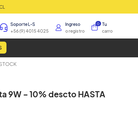
CL
Soporte L-S
Ingreso
Tu
0
+56 (9) 4015 4025
o registro
carro
S
R STOCK
sta 9W – 10% descto HASTA