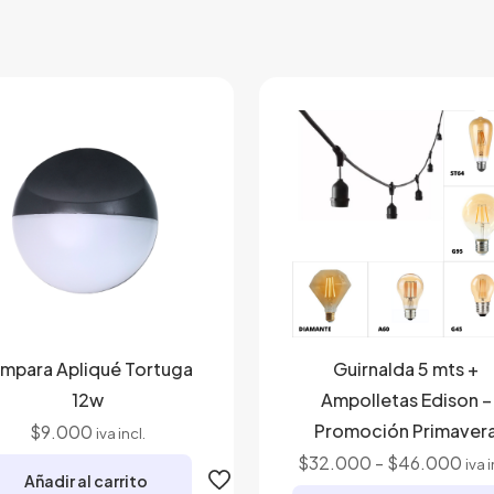
ámpara Apliqué Tortuga
Guirnalda 5 mts +
12w
Ampolletas Edison –
Promoción Primaver
$
9.000
iva incl.
Ran
$
32.000
-
$
46.000
iva i
Añadir al carrito
de